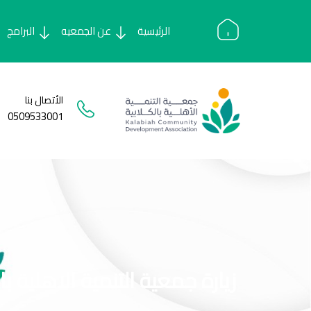
Ski
t
الرئيسية
عن الجمعيه
البرامج
conten
الأتصال بنا
0509533001
زيارة جمعية التنمية الاهلية ب