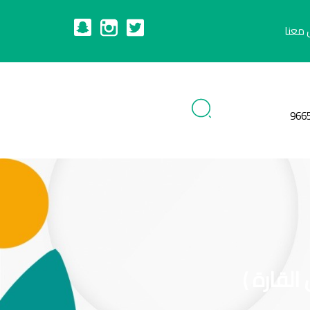
 معنا
966
القارة )