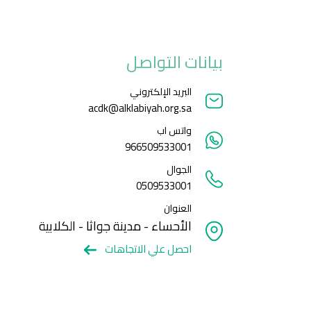
بيانات التواصل
البريد الإلكتروني
acdk@alklabiyah.org.sa
واتس اب
966509533001
الجوال
0509533001
العنوان
الأحساء - مدينة جواثا - الكلابية
احصل علي الاتجاهات