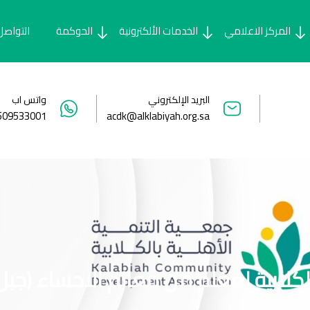
المركز الاعلامي
الخدمات الألكترونية
الحوكمة
التواصل
البريد الإلكتروني
واتس اب
509533001
acdk@alklabiyah.org.sa
الكلابية لمعلم من معالم الاحساء (جبل 