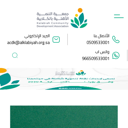
Ski
t
conten
الأتصال بنا
البريد الإلكتروني
acdk@alklabiyah.org.sa
0509533001
واتس اب
966509533001
القوائم المالية 2017