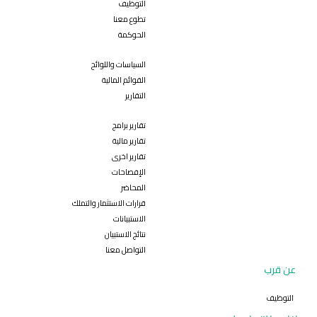
التوظيف
تطوع معنا
الحوكمة
السياسات واللوائح
القوائم المالية
التقارير
تقارير برامج
تقارير مالية
تقارير اخرى
الإفصاحات
المحاضر
قرارات الاستثمار والتملك
الاستبيانات
نتائج الاستبيان
التواصل معنا
عن قرب
التوظيف