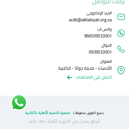
بيانات التواصل
البريد الإلكتروني
acdk@alklabiyah.org.sa
واتس اب
966509533001
الجوال
0509533001
العنوان
الأحساء - مدينة جواثا - الكلابية
احصل علي الاتجاهات
جمعية التنمية الأهلية بالكلابية
جميع الحقوق محفوظة لـ
الموقع يعمل على الاجهزة الكفية بدقة عالية