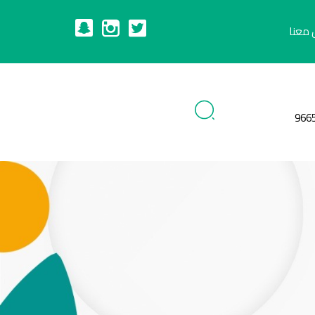
 معنا
966