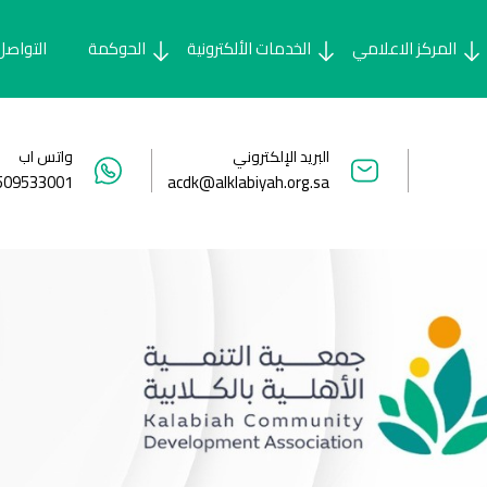
المركز الاعلامي
الخدمات الألكترونية
الحوكمة
التواصل
البريد الإلكتروني
واتس اب
509533001
acdk@alklabiyah.org.sa