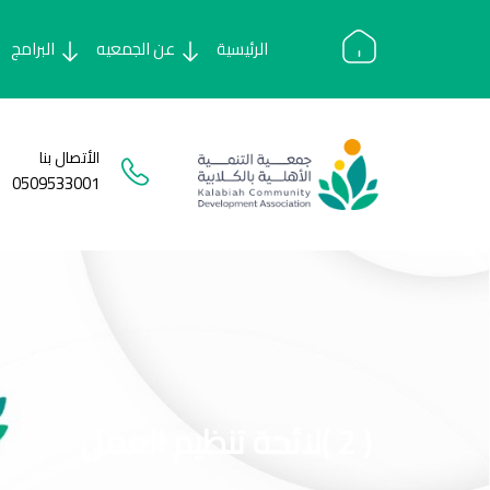
Ski
t
الرئيسية
عن الجمعيه
البرامج
conten
الأتصال بنا
0509533001
( 2 )لائحة تنظيم العمل