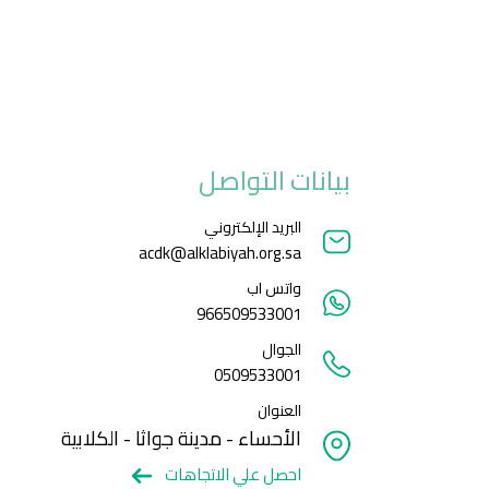
بيانات التواصل
البريد الإلكتروني
acdk@alklabiyah.org.sa
واتس اب
966509533001
الجوال
0509533001
العنوان
الأحساء - مدينة جواثا - الكلابية
احصل علي الاتجاهات