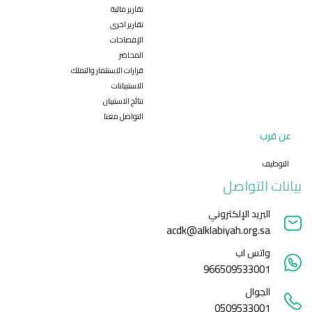
تقارير مالية
تقارير اخرى
الإفصاحات
المحاضر
قرارات الاستثمار والتملك
الاستبيانات
نتائج الاستبيان
التواصل معنا
عن قرب
التوظيف
بيانات التواصل
البريد الإلكتروني
acdk@alklabiyah.org.sa
واتس اب
966509533001
الجوال
0509533001