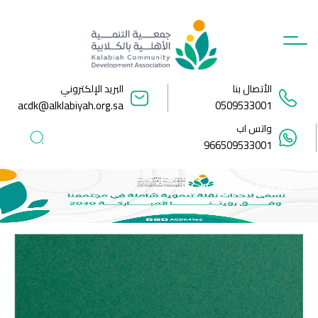
Ski
t
conten
الأتصال بنا
البريد الإلكتروني
acdk@alklabiyah.org.sa
0509533001
واتس اب
966509533001
( 24) سياسة قواعد السلوك