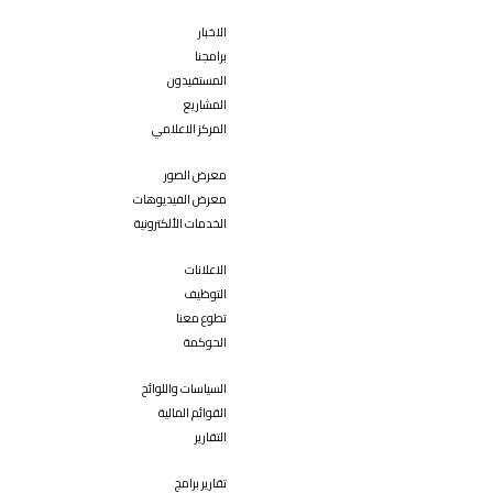
الاخبار
برامجنا
المستفيدون
المشاريع
المركز الاعلامي
معرض الصور
معرض الفيديوهات
الخدمات الألكترونية
الاعلانات
التوظيف
تطوع معنا
الحوكمة
السياسات واللوائح
القوائم المالية
التقارير
تقارير برامج