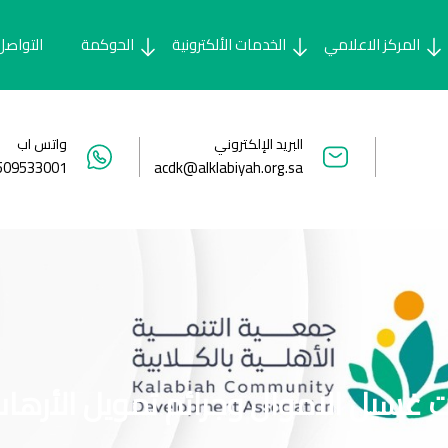
المركز الاعلامي
الخدمات الألكترونية
الحوكمة
التواصل
البريد الإلكتروني
واتس اب
509533001
acdk@alklabiyah.org.sa