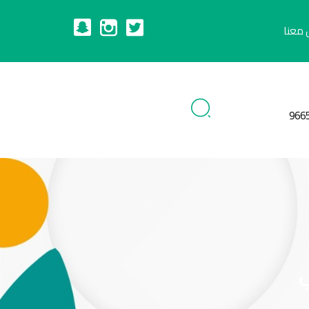
 معنا
966