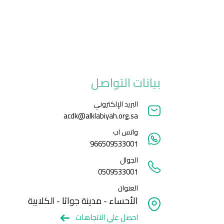
بيانات التواصل
البريد الإلكتروني
acdk@alklabiyah.org.sa
واتس اب
966509533001
الجوال
0509533001
العنوان
الأحساء - مدينة جواثا - الكلابية
احصل علي الاتجاهات