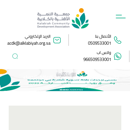
Ski
t
conten
الأتصال بنا
البريد الإلكتروني
acdk@alklabiyah.org.sa
0509533001
واتس اب
966509533001
توقيع شراكة مجتمعية مع نادي ذوي الإعاقة بالاحساء