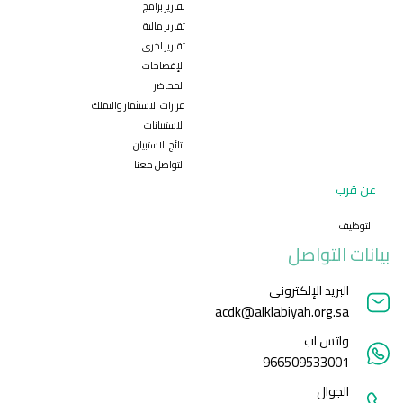
تقارير برامج
تقارير مالية
تقارير اخرى
الإفصاحات
المحاضر
قرارات الاستثمار والتملك
الاستبيانات
نتائج الاستبيان
التواصل معنا
عن قرب
التوظيف
بيانات التواصل
البريد الإلكتروني
acdk@alklabiyah.org.sa
واتس اب
966509533001
الجوال