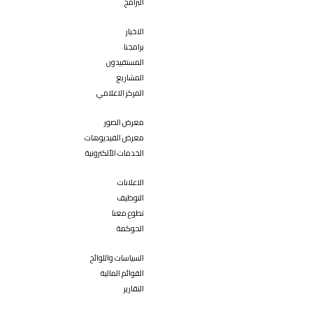
البرامج
الاخبار
برامجنا
المستفيدون
المشاريع
المركز الاعلامي
معرض الصور
معرض الفيديوهات
الخدمات الألكترونية
الاعلانات
التوظيف
تطوع معنا
الحوكمة
السياسات واللوائح
القوائم المالية
التقارير