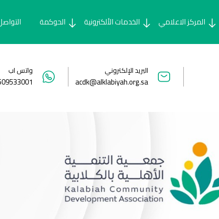
المركز الاعلامي
الخدمات الألكترونية
الحوكمة
التواصل
البريد الإلكتروني
واتس اب
509533001
acdk@alklabiyah.org.sa