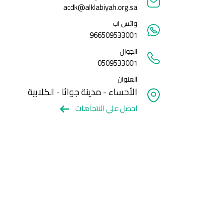
acdk@alklabiyah.org.sa
واتس اب
966509533001
الجوال
0509533001
العنوان
الأحساء - مدينة جواثا - الكلابية
احصل علي الاتجاهات