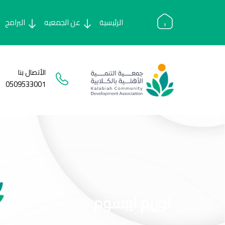
Ski
t
الرئيسية
عن الجمعيه
البرامج
conten
الأتصال بنا
0509533001
لوريم ايبسوم