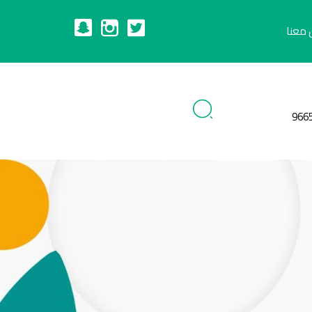
 معنا
966