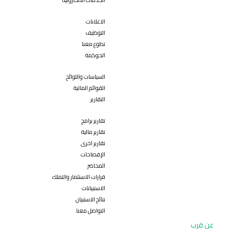
الخدمات الألكترونية
الاعلانات
التوظيف
تطوع معنا
الحوكمة
السياسات واللوائح
القوائم المالية
التقارير
تقارير برامج
تقارير مالية
تقارير اخرى
الإفصاحات
المحاضر
قرارات الاستثمار والتملك
الاستبيانات
نتائج الاستبيان
التواصل معنا
عن قرب