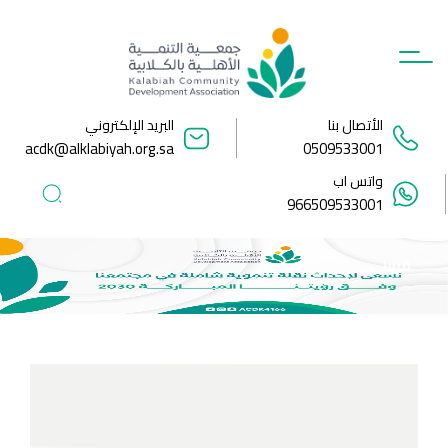
Ski
t
conten
الأتصال بنا
البريد الإلكتروني
acdk@alklabiyah.org.sa
0509533001
واتس اب
966509533001
قريبا