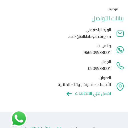
التوظيف
بيانات التواصل
البريد الإلكتروني
acdk@alklabiyah.org.sa
واتس اب
966509533001
الجوال
0509533001
العنوان
الأحساء - مدينة جواثا - الكلابية
احصل علي الاتجاهات