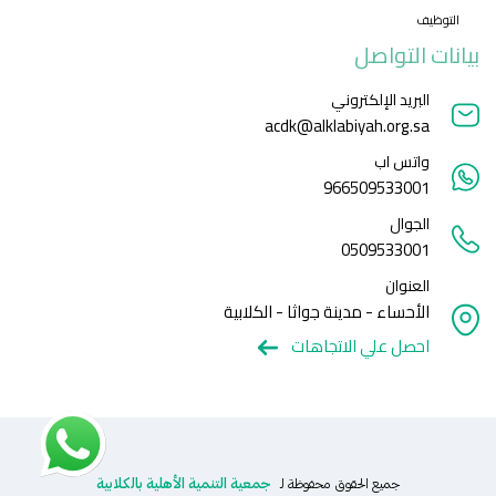
التوظيف
بيانات التواصل
البريد الإلكتروني
acdk@alklabiyah.org.sa
واتس اب
966509533001
الجوال
0509533001
العنوان
الأحساء - مدينة جواثا - الكلابية
احصل علي الاتجاهات
جمعية التنمية الأهلية بالكلابية
جميع الحقوق محفوظة لـ