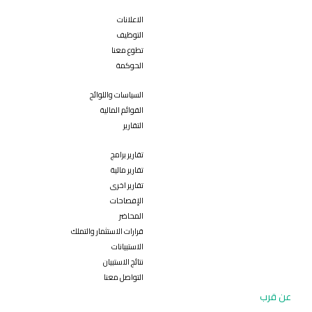
الاعلانات
التوظيف
تطوع معنا
الحوكمة
السياسات واللوائح
القوائم المالية
التقارير
تقارير برامج
تقارير مالية
تقارير اخرى
الإفصاحات
المحاضر
قرارات الاستثمار والتملك
الاستبيانات
نتائج الاستبيان
التواصل معنا
عن قرب