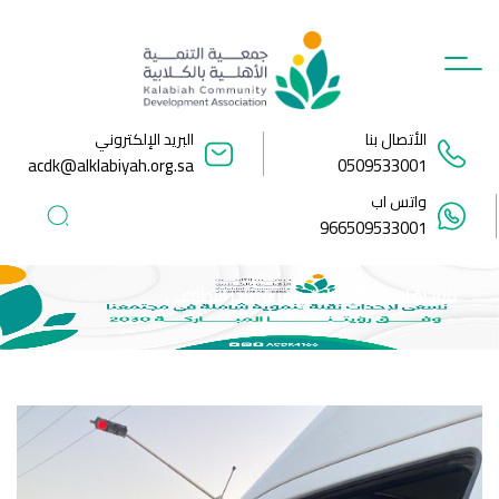
Ski
t
conten
الأتصال بنا
البريد الإلكتروني
acdk@alklabiyah.org.sa
0509533001
واتس اب
966509533001
مبادرة ابطالنا الصغار في فريق بادر التطوعي