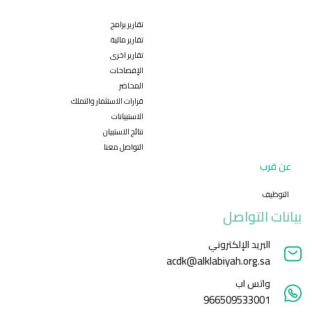
تقارير برامج
تقارير مالية
تقارير اخرى
الإفصاحات
المحاضر
قرارات الاستثمار والتملك
الاستبيانات
نتائج الاستبيان
التواصل معنا
عن قرب
التوظيف
بيانات التواصل
البريد الإلكتروني
acdk@alklabiyah.org.sa
واتس اب
966509533001