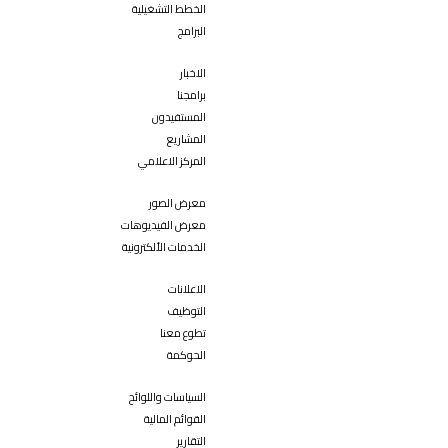
الخطط التشغيلية
البرامج
الاخبار
برامجنا
المستفيدون
المشاريع
المركز الاعلامي
معرض الصور
معرض الفيديوهات
الخدمات الألكترونية
الاعلانات
التوظيف
تطوع معنا
الحوكمة
السياسات واللوائح
القوائم المالية
التقارير