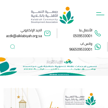
Ski
t
conten
الأتصال بنا
البريد الإلكتروني
acdk@alklabiyah.org.sa
0509533001
واتس اب
966509533001
جمعية التنمية الاهلية بالكلابية تهنئكم بعيد الأضحى المبارك