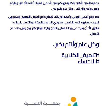
جمعية التنمية الأهلية بالكلابية تهنئكم بعيد الأضحى المبارك أعاده الله علينا وعليكم
باليمن والخير والبركات .. وكل عام وانتم بخير .
كما نرفع أسمى التهاني وأعظم التبريكات لمقام خادم الحرمين الشريفين وسمو ولي
العهد -حفظهما الله- وللشعب السعودي الكريم بمناسبة ⁧‫#عيدالأضحى المبارك‬⁩ ؛
سائلين الله أن يعيده على وطننا الغالي بالأمن والرخاء والازدهار، وأن يتقبل منا صالح
الأعمال.
‏وكل عام وأنتم بخير .
‏⁧‫#تنمية_الكلابية‬⁩
‏⁧‫#الاحساء