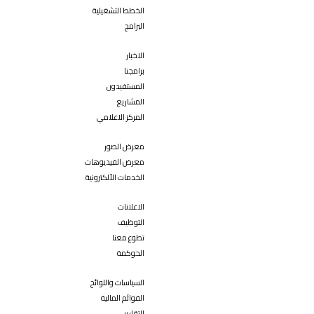
الخطط التشغيلية
البرامج
الاخبار
برامجنا
المستفيدون
المشاريع
المركز الاعلامي
معرض الصور
معرض الفيديوهات
الخدمات الألكترونية
الاعلانات
التوظيف
تطوع معنا
الحوكمة
السياسات واللوائح
القوائم المالية
التقارير