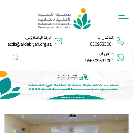
Ski
t
conten
الأتصال بنا
البريد الإلكتروني
acdk@alklabiyah.org.sa
0509533001
واتس اب
966509533001
تدشين فريق سمايل احد الفرق التطوعية في تفعيل الجانب
الصحي التطوعي