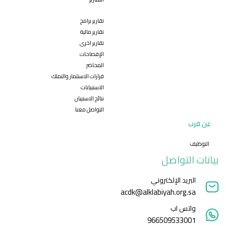
تقارير برامج
تقارير مالية
تقارير اخرى
الإفصاحات
المحاضر
قرارات الاستثمار والتملك
الاستبيانات
نتائج الاستبيان
التواصل معنا
عن قرب
التوظيف
بيانات التواصل
البريد الإلكتروني
acdk@alklabiyah.org.sa
واتس اب
966509533001