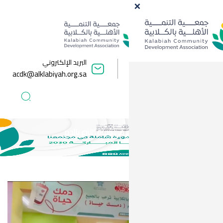
البريد الإلكتروني
acdk@alklabiyah.org.sa
 في حملة التبرع بالدم