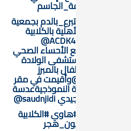
يفة_الجاسم⁩
‏في حملة ⁧‫#التبرع_بالدم‬⁩ بجمعية
أهلية بالكلابية
ع الأحساء الصحي
ستشفى الولادة
ال بالمبرز
‏وأقيمت في مقر
ة النموذجية
‏عدسة
‏⁧‫#هاوي⁩
#الكلابية‬⁩
ون_هجر