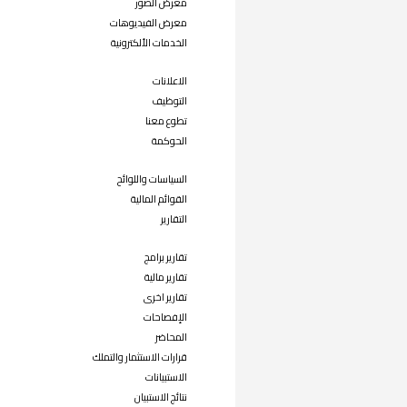
معرض الصور
معرض الفيديوهات
الخدمات الألكترونية
الاعلانات
التوظيف
تطوع معنا
الحوكمة
السياسات واللوائح
القوائم المالية
التقارير
تقارير برامج
تقارير مالية
تقارير اخرى
الإفصاحات
المحاضر
قرارات الاستثمار والتملك
الاستبيانات
نتائج الاستبيان