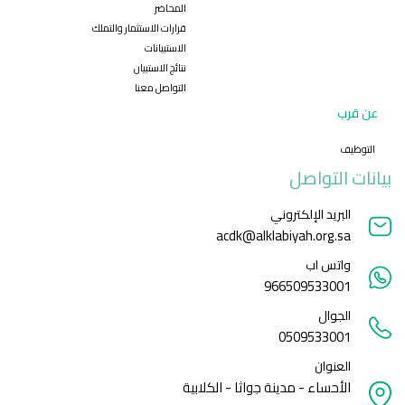
المحاضر
قرارات الاستثمار والتملك
الاستبيانات
نتائج الاستبيان
التواصل معنا
عن قرب
التوظيف
بيانات التواصل
البريد الإلكتروني
acdk@alklabiyah.org.sa
واتس اب
966509533001
الجوال
0509533001
العنوان
الأحساء - مدينة جواثا - الكلابية