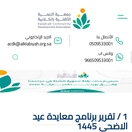
Ski
t
conten
الأتصال بنا
البريد الإلكتروني
acdk@alklabiyah.org.sa
0509533001
واتس اب
966509533001
برامجنا
1 /
تقرير برنامج معايدة عيد
الاضحى 1445