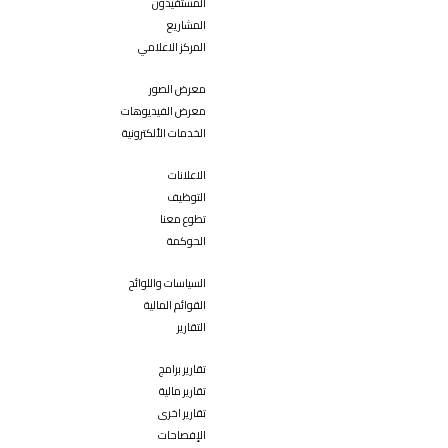
المستفيدون
المشاريع
المركز الاعلامي
معرض الصور
معرض الفيديوهات
الخدمات الألكترونية
الاعلانات
التوظيف
تطوع معنا
الحوكمة
السياسات واللوائح
القوائم المالية
التقارير
تقارير برامج
تقارير مالية
تقارير اخرى
الإفصاحات