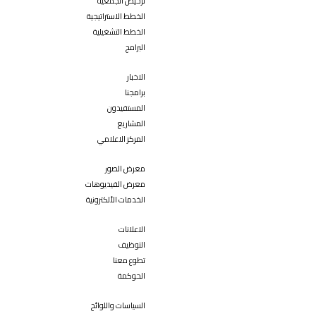
ترخيص الجمعية
الخطط الاستراتيجية
الخطط التشغيلية
البرامج
الاخبار
برامجنا
المستفيدون
المشاريع
المركز الاعلامي
معرض الصور
معرض الفيديوهات
الخدمات الألكترونية
الاعلانات
التوظيف
تطوع معنا
الحوكمة
السياسات واللوائح