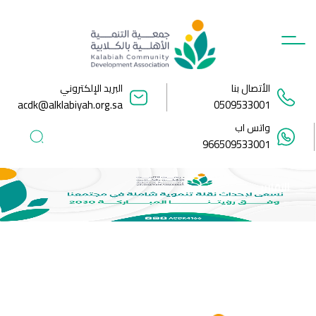
Ski
t
conten
الأتصال بنا
البريد الإلكتروني
acdk@alklabiyah.org.sa
0509533001
واتس اب
966509533001
التقارير