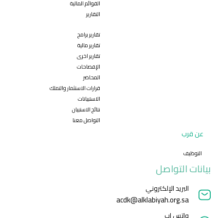
القوائم المالية
التقارير
تقارير برامج
تقارير مالية
تقارير اخرى
الإفصاحات
المحاضر
قرارات الاستثمار والتملك
الاستبيانات
نتائج الاستبيان
التواصل معنا
عن قرب
التوظيف
بيانات التواصل
البريد الإلكتروني
acdk@alklabiyah.org.sa
واتس اب